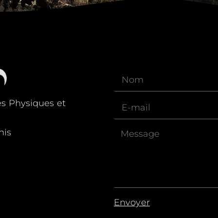
és Physiques et
nis
Envoyer